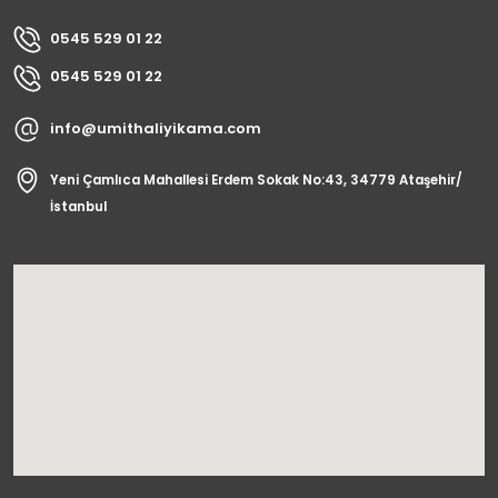
0545 529 01 22
0545 529 01 22
info@umithaliyikama.com
Yeni Çamlıca Mahallesi Erdem Sokak No:43, 34779 Ataşehir/
İstanbul