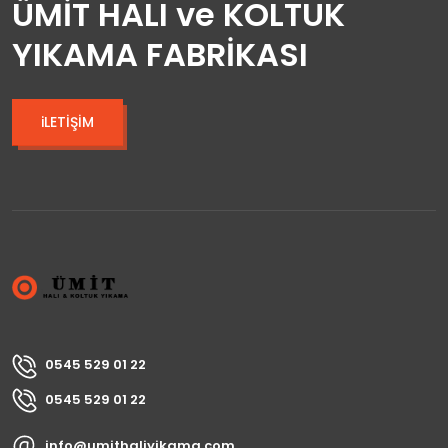
ÜMİT HALI ve KOLTUK
YIKAMA FABRİKASI
iLETİŞİM
0545 529 01 22
0545 529 01 22
info@umithaliyikama.com