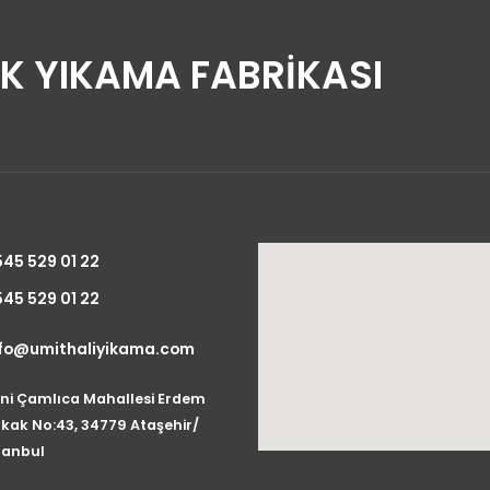
UK YIKAMA FABRİKASI
45 529 01 22
45 529 01 22
nfo@umithaliyikama.com
ni Çamlıca Mahallesi Erdem
kak No:43, 34779 Ataşehir/
tanbul