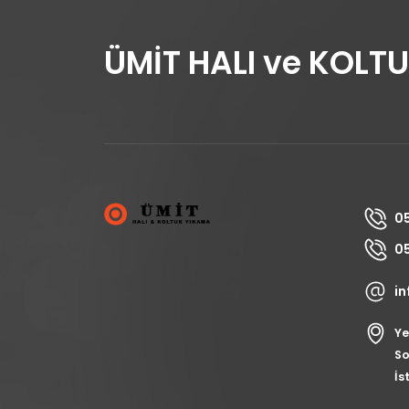
ÜMİT HALI ve KOLT
05
05
i
Ye
So
İs