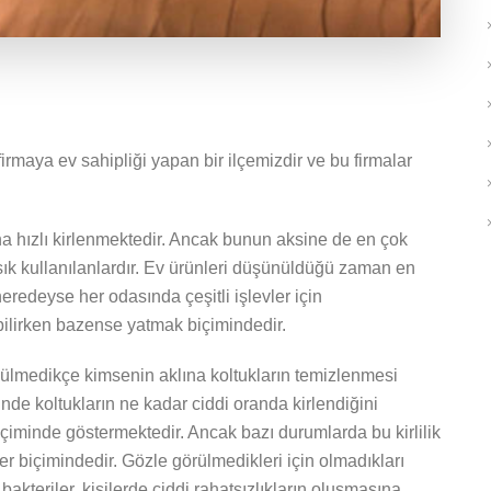
maya ev sahipliği yapan bir ilçemizdir ve bu firmalar
aha hızlı kirlenmektedir. Ancak bunun aksine de en çok
sık kullanılanlardır. Ev ürünleri düşünüldüğü zaman en
 neredeyse her odasında çeşitli işlevler için
bilirken bazense yatmak biçimindedir.
külmedikçe kimsenin aklına koltukların temizlenmesi
nde koltukların ne kadar ciddi oranda kirlendiğini
içiminde göstermektedir. Ancak bazı durumlarda bu kirlilik
 biçimindedir. Gözle görülmedikleri için olmadıkları
teriler, kişilerde ciddi rahatsızlıkların oluşmasına