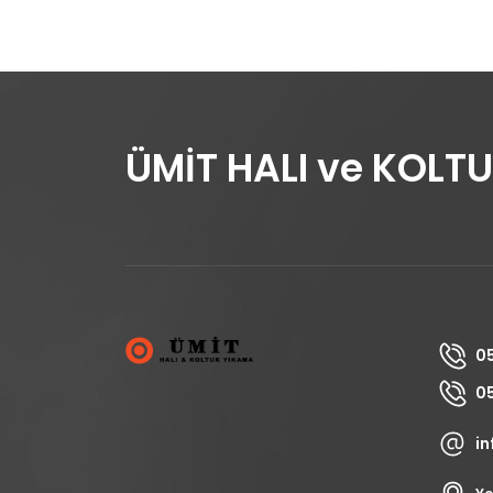
ÜMİT HALI ve KOLT
05
05
i