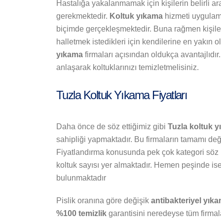
Hastalığa yakalanmamak için kişilerin belirli ar
gerekmektedir.
Koltuk yıkama
hizmeti uygulamas
biçimde gerçekleşmektedir. Buna rağmen kişiler 
halletmek istedikleri için kendilerine en yakın ol
yıkama
firmaları açısından oldukça avantajlıdı
anlaşarak koltuklarınızı temizletmelisiniz.
Tuzla Koltuk Yıkama Fiyatları
Daha önce de söz ettiğimiz gibi
Tuzla koltuk 
sahipliği yapmaktadır. Bu firmaların tamamı deği
Fiyatlandırma konusunda pek çok kategori söz 
koltuk sayısı yer almaktadır. Hemen peşinde is
bulunmaktadır
Pislik oranına göre değişik
antibakteriyel yık
%100 temizlik
garantisini neredeyse tüm firmal