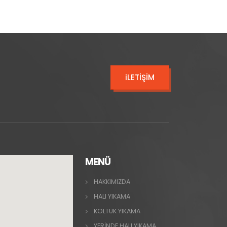
iLETİŞİM
MENÜ
HAKKIMIZDA
HALI YIKAMA
KOLTUK YIKAMA
YERİNDE HALI YIKAMA